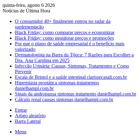
quinta-feira, agosto 6 2026
Notícias de Última Hora
O consumidor 40+ finalmente entrou no radar da
suplementação
Black Friday: como comparar preços e economizar
Black Friday: como monitorar preços e promoções
Por que o plano de saúde empresarial é o benefício mais
valorizado
Dermatologista na Barra da Tijuca: 7 Razões para Escolher a
Dra. Ana Carulina em 2025
Infecção Urinária: Causas, Sintomas, Tratamentos e Como
Prevenir
Escala de Bristol e a saúde intestinal clarissecasali.com.br
Hiperplasia prostática sintomas tratamentos
danielhampl.com.br
Sinais da andropausa sintomas tratamento danielhampl.com.br
Cálculo renal causas sintomas danielhampl.com.br
Entrar
Artigo aleatório
Barra Lateral
Menu