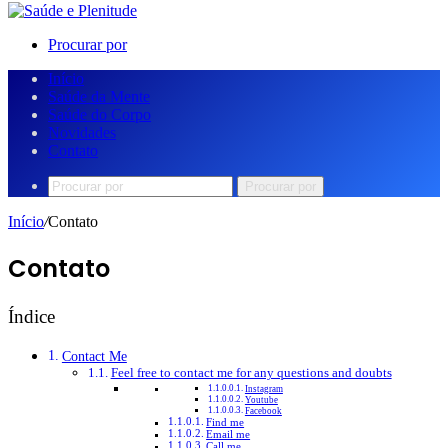
Procurar por
Início
Saúde da Mente
Saúde do Corpo
Novidades
Contato
Procurar por
Início
/
Contato
Contato
Índice
Contact Me​​
Feel free to contact me for any questions and doubts​
Instagram​
Youtube​
Facebook​
Find me​
Email me​
Call me​