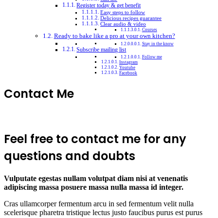
Register today & get benefit​
Easy steps to follow​
Delicious recipes guarantee​
Clear audio & video​
Courses​
Ready to bake like a pro at your own kitchen?​
Stay in the know
Subscribe mailing list
Follow me​
Instagram​
Youtube​
Facebook​
Contact Me​​
Feel free to contact me for any
questions and doubts​
Vulputate egestas nullam volutpat diam nisi at venenatis
adipiscing massa posuere massa nulla massa id integer.
Cras ullamcorper fermentum arcu in sed fermentum velit nulla
scelerisque pharetra tristique lectus justo faucibus purus est purus