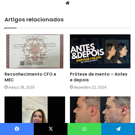
Website
Artigos relacionados
Reconhecimento CFO e
Prótese de mento – Antes
MEC
e depois
março 28, 2025
dezembro 22, 2024
Facebook
X
WhatsApp
Telegram