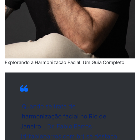
Explorando a Harmonização Facial: Um Guia Completo
Quando se trata de
harmonização facial no Rio de
Janeiro
, Dr. Fabio Barros
(drfabiobarros.com.br) se destaca