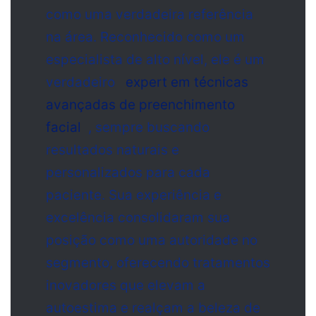
como uma verdadeira referência
na área. Reconhecido como um
especialista de alto nível, ele é um
verdadeiro
expert em técnicas
avançadas de preenchimento
facial
, sempre buscando
resultados naturais e
personalizados para cada
paciente. Sua experiência e
excelência consolidaram sua
posição como uma autoridade no
segmento, oferecendo tratamentos
inovadores que elevam a
autoestima e realçam a beleza de