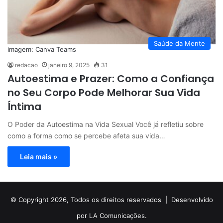
Saúde da Mente
imagem: Canva Teams
redacao
janeiro 9, 2025
31
Autoestima e Prazer: Como a Confiança
no Seu Corpo Pode Melhorar Sua Vida
Íntima
O Poder da Autoestima na Vida Sexual Você já refletiu sobre
como a forma como se percebe afeta sua vida…
Leia mais »
© Copyright 2026, Todos os direitos reservados |
Desenvolvido
por LA Comunicações.