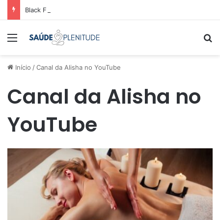
Black Friday: como comparar preços e economizar
Menu
Pr
Início
/
Canal da Alisha no YouTube
Canal da Alisha no
YouTube