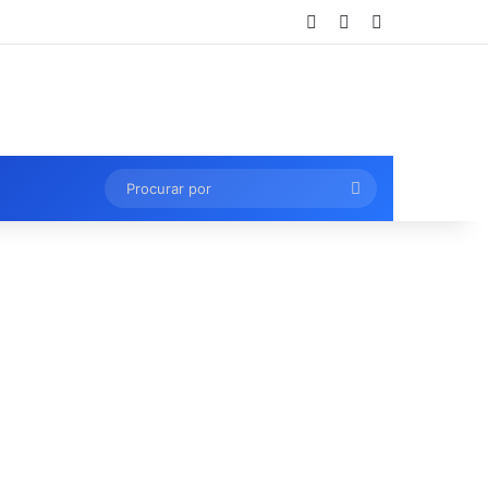
Entrar
Artigo aleatório
Barra Lateral
Procurar
por