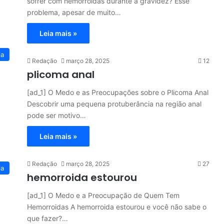
sofrer com hemorroidas durante a gravidez? Esse
problema, apesar de muito…
Leia mais »
ia
Redação
março 28, 2025
12
plicoma anal
[ad_1] O Medo e as Preocupações sobre o Plicoma Anal
Descobrir uma pequena protuberância na região anal
pode ser motivo…
Leia mais »
Redação
março 28, 2025
27
ia
hemorroida estourou
[ad_1] O Medo e a Preocupação de Quem Tem
Hemorroidas A hemorroida estourou e você não sabe o
que fazer?…