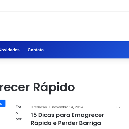
Novidades
Contato
recer Rápido
po
Fot
redacao
novembro 14, 2024
37
o
15 Dicas para Emagrecer
por
Rápido e Perder Barriga