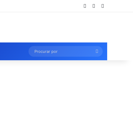
Entrar
Artigo aleatório
Barra Lateral
Procurar
por