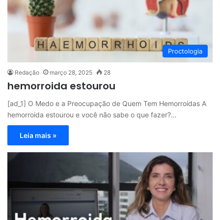
Proctologia
Redação
março 28, 2025
28
hemorroida estourou
[ad_1] O Medo e a Preocupação de Quem Tem Hemorroidas A
hemorroida estourou e você não sabe o que fazer?…
Leia mais »