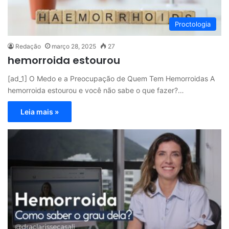
Proctologia
Redação
março 28, 2025
27
hemorroida estourou
[ad_1] O Medo e a Preocupação de Quem Tem Hemorroidas A
hemorroida estourou e você não sabe o que fazer?…
Leia mais »