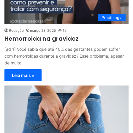
Proctologia
Redação
março 28, 2025
16
Hemorroida na gravidez
[ad_1] Você sabia que até 40% das gestantes podem sofrer
com hemorroidas durante a gravidez? Esse problema, apesar
de muito…
Leia mais »