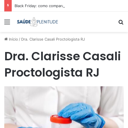
Black Friday: como comparar preços e economizar
Menu
Pr
Início
/
Dra. Clarisse Casali Proctologista RJ
Dra. Clarisse Casali
Proctologista RJ