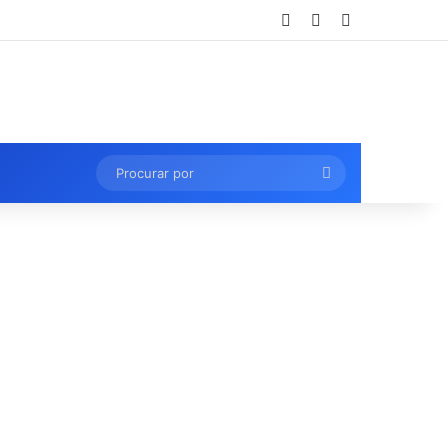
Entrar
Artigo aleatório
Barra Lateral
Procurar
por