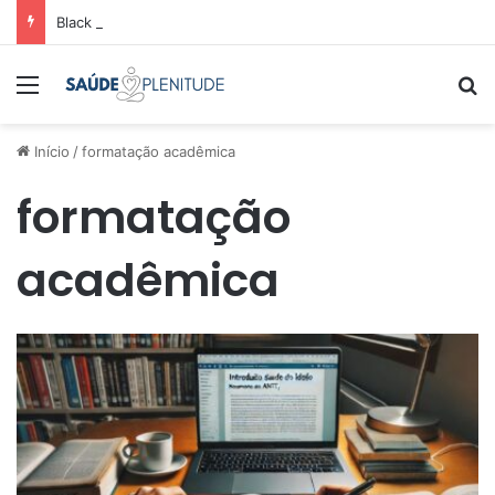
Black Friday: como comparar preços e economizar
Menu
Pr
Início
/
formatação acadêmica
formatação
acadêmica