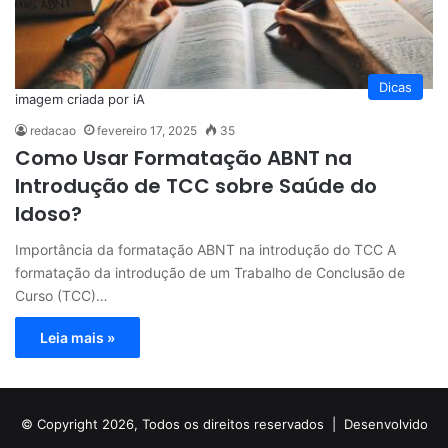
Dicas
imagem criada por iA
redacao
fevereiro 17, 2025
35
Como Usar Formatação ABNT na
Introdução de TCC sobre Saúde do
Idoso?
Importância da formatação ABNT na introdução do TCC A
formatação da introdução de um Trabalho de Conclusão de
Curso (TCC)…
Leia mais »
© Copyright 2026, Todos os direitos reservados |
Desenvolvido