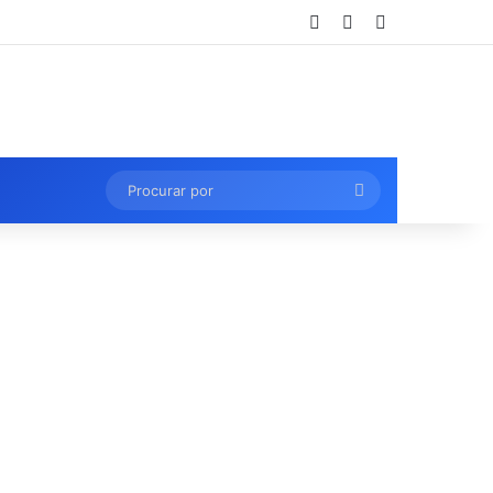
Entrar
Artigo aleatório
Barra Lateral
Procurar
por