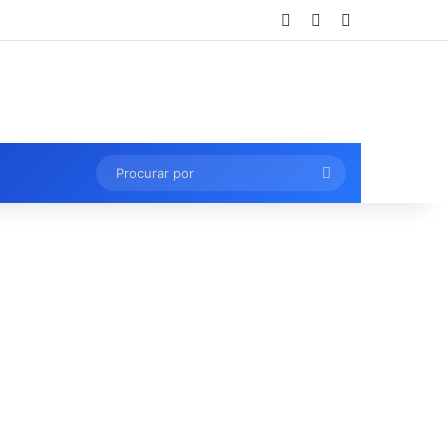
Entrar
Artigo aleatório
Barra Lateral
Procurar
por