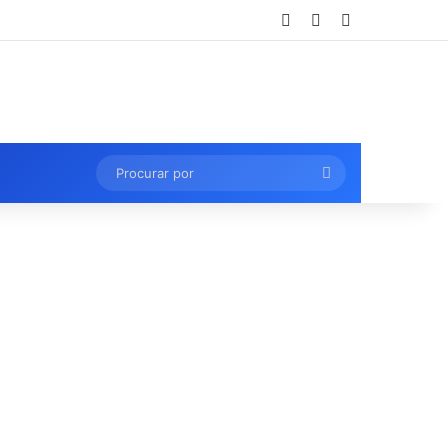
Entrar
Artigo aleatório
Barra Lateral
Procurar
por