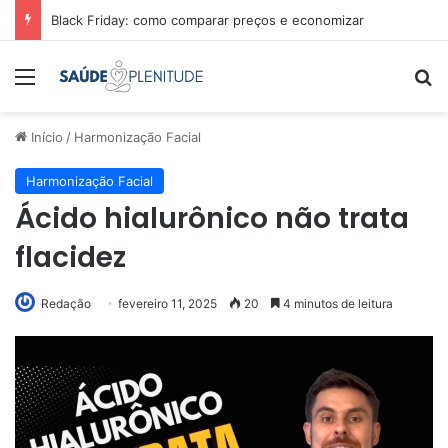
Black Friday: como comparar preços e economizar
Menu
Pr
Início
/
Harmonização Facial
Harmonização Facial
Ácido hialurônico não trata
flacidez
Redação
fevereiro 11, 2025
20
4 minutos de leitura