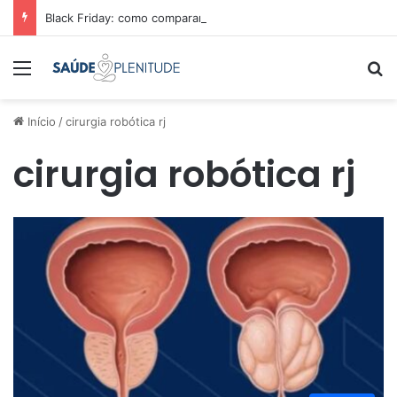
Black Friday: como comparar preços e economizar
Menu
Pr
Início
/
cirurgia robótica rj
cirurgia robótica rj