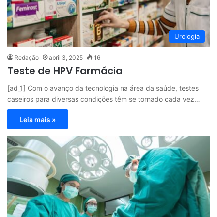
Urologia
Redação
abril 3, 2025
16
Teste de HPV Farmácia
[ad_1] Com o avanço da tecnologia na área da saúde, testes
caseiros para diversas condições têm se tornado cada vez…
Leia mais »