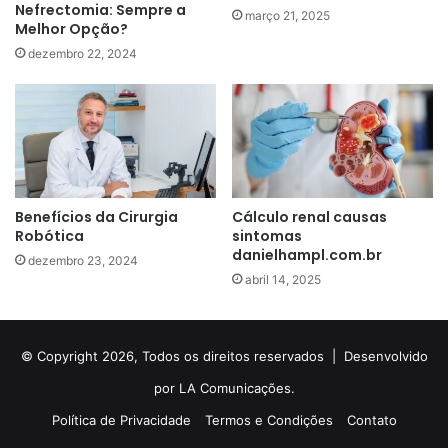
Nefrectomia: Sempre a
março 21, 2025
Melhor Opção?
dezembro 22, 2024
Benefícios da Cirurgia
Cálculo renal causas
Robótica
sintomas
danielhampl.com.br
dezembro 23, 2024
abril 14, 2025
© Copyright 2026, Todos os direitos reservados |
Desenvolvido
por LA Comunicações.
Política de Privacidade
Termos e Condições
Contato