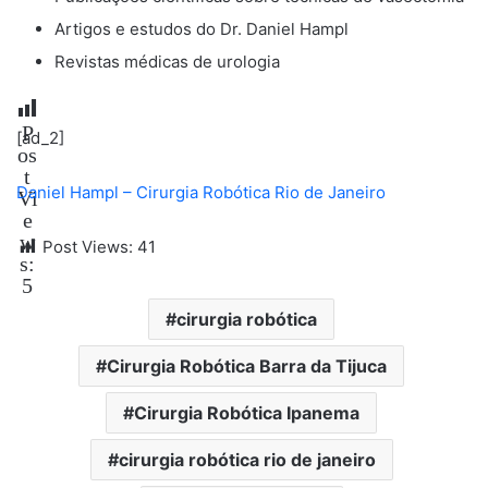
Artigos e estudos do Dr. Daniel Hampl
Revistas médicas de urologia
P
[ad_2]
os
t
Daniel Hampl – Cirurgia Robótica Rio de Janeiro
Vi
e
w
Post Views:
41
s:
5
cirurgia robótica
Cirurgia Robótica Barra da Tijuca
Cirurgia Robótica Ipanema
cirurgia robótica rio de janeiro