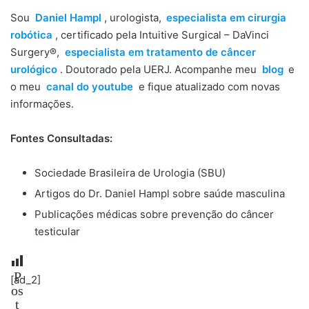
Sou
Daniel Hampl
, urologista,
especialista em cirurgia
robótica
, certificado pela Intuitive Surgical – DaVinci
Surgery®,
especialista em tratamento de câncer
urológico
. Doutorado pela UERJ. Acompanhe meu
blog
e
o meu
canal do youtube
e fique atualizado com novas
informações.
Fontes Consultadas:
Sociedade Brasileira de Urologia (SBU)
Artigos do Dr. Daniel Hampl sobre saúde masculina
Publicações médicas sobre prevenção do câncer
testicular
P
[ad_2]
os
t