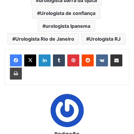
urologista barra da tijuca
Urologista de confiança
urologista Ipanema
Urologista Rio de Janeiro
Urologista RJ
Linkedin
Tumblr
Pinterest
Reddit
VK
Compartilhar via e-mail
Imprimir
Redação