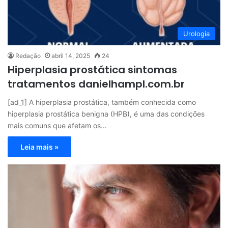
Urologia
Redação
abril 14, 2025
24
Hiperplasia prostática sintomas
tratamentos danielhampl.com.br
[ad_1] A hiperplasia prostática, também conhecida como
hiperplasia prostática benigna (HPB), é uma das condições
mais comuns que afetam os…
Leia mais »