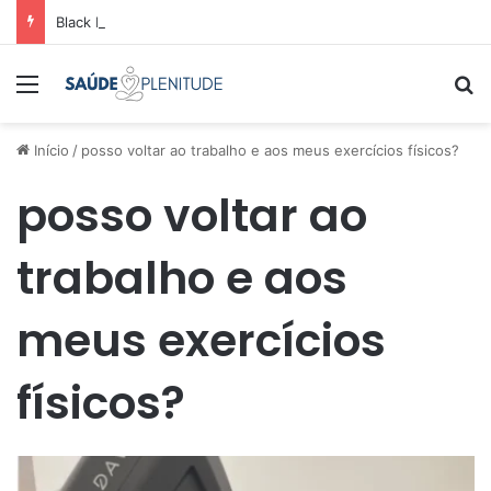
Black Friday: como comparar preços e economizar
Menu
Pr
Início
/
posso voltar ao trabalho e aos meus exercícios físicos?
posso voltar ao
trabalho e aos
meus exercícios
físicos?