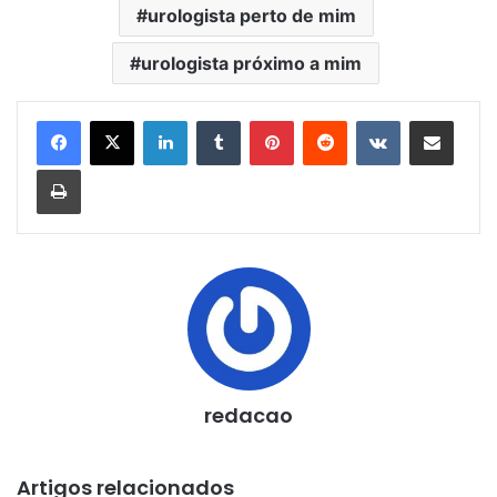
urologista perto de mim
urologista próximo a mim
Linkedin
Tumblr
Pinterest
Reddit
VK
Compartilhar via e-mail
Imprimir
redacao
Artigos relacionados