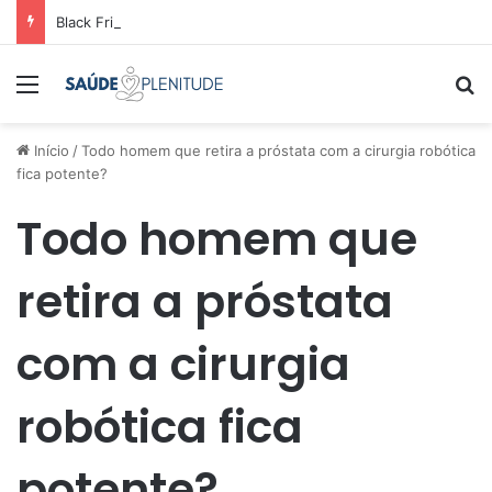
Black Friday: como comparar preços e economizar
Menu
Pr
Início
/
Todo homem que retira a próstata com a cirurgia robótica
fica potente?
Todo homem que
retira a próstata
com a cirurgia
robótica fica
potente?