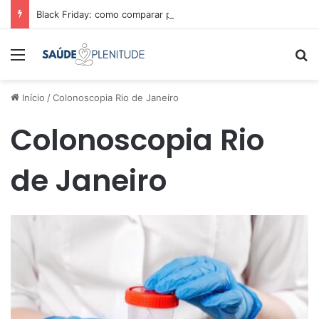
Black Friday: como comparar preços e economizar
Menu
Pr
Início
/
Colonoscopia Rio de Janeiro
Colonoscopia Rio
de Janeiro