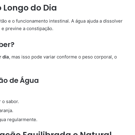
o Longo do Dia
tão e o funcionamento intestinal. A água ajuda a dissolver
l e previne a constipação.
ber?
r dia
, mas isso pode variar conforme o peso corporal, o
tão de Água
 o sabor.
aranja.
gua regularmente.
ção Equilibrada e Natural