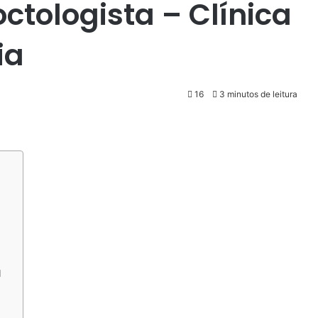
octologista – Clínica
ia
16
3 minutos de leitura
l