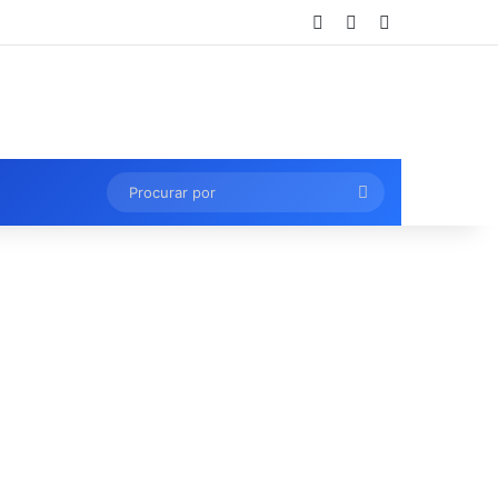
Entrar
Artigo aleatório
Barra Lateral
Procurar
por