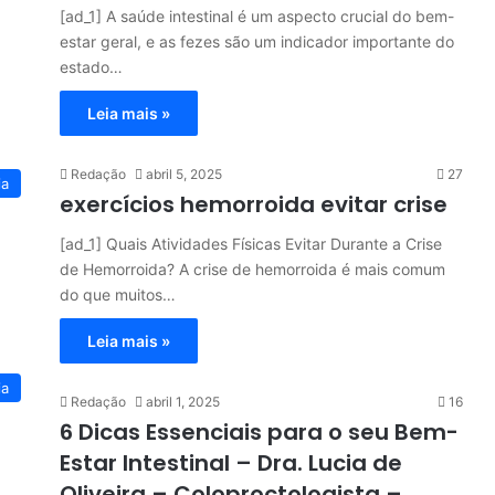
[ad_1] A saúde intestinal é um aspecto crucial do bem-
estar geral, e as fezes são um indicador importante do
estado…
Leia mais »
Redação
abril 5, 2025
27
ia
exercícios hemorroida evitar crise
[ad_1] Quais Atividades Físicas Evitar Durante a Crise
de Hemorroida? A crise de hemorroida é mais comum
do que muitos…
Leia mais »
ia
Redação
abril 1, 2025
16
6 Dicas Essenciais para o seu Bem-
Estar Intestinal – Dra. Lucia de
Oliveira – Coloproctologista –