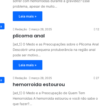
sofrer com hemorroidas durante a gravidez? Esse
problema, apesar de muito…
Leia mais »
ia
Redação
março 28, 2025
12
plicoma anal
[ad_1] O Medo e as Preocupações sobre o Plicoma Anal
Descobrir uma pequena protuberância na região anal
pode ser motivo…
Leia mais »
Redação
março 28, 2025
27
ia
hemorroida estourou
[ad_1] O Medo e a Preocupação de Quem Tem
Hemorroidas A hemorroida estourou e você não sabe o
que fazer?…