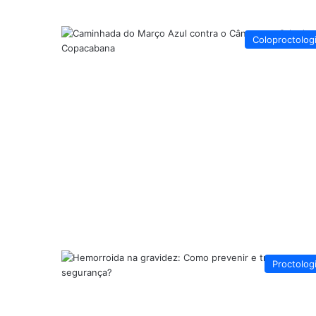
Coloproctolog
Proctolog