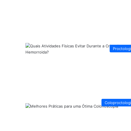
Proctolog
Coloproctolog