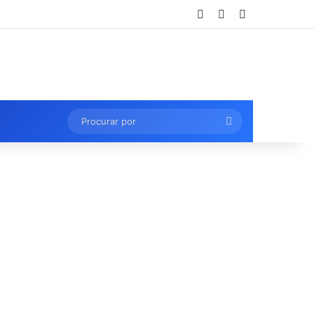
Entrar
Artigo aleatório
Barra Lateral
Procurar
por