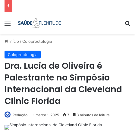
Menu
Pr
Início
/
Coloproctologia
Coloproctologia
Dra. Lucia de Oliveira é
Palestrante no Simpósio
Internacional da Cleveland
Clinic Florida
Redação
março 1, 2025
7
3 minutos de leitura