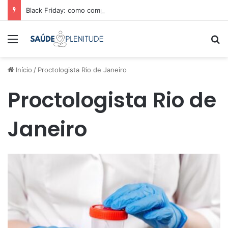
Black Friday: como comparar preços e economizar
Menu
Pr
Início
/
Proctologista Rio de Janeiro
Proctologista Rio de
Janeiro