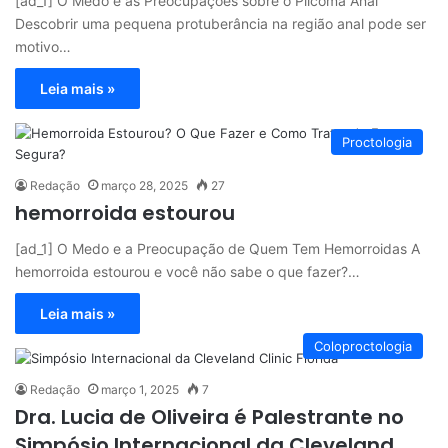
[ad_1] O Medo e as Preocupações sobre o Plicoma Anal
Descobrir uma pequena protuberância na região anal pode ser
motivo…
Leia mais »
Proctologia
Redação
março 28, 2025
27
hemorroida estourou
[ad_1] O Medo e a Preocupação de Quem Tem Hemorroidas A
hemorroida estourou e você não sabe o que fazer?…
Leia mais »
Coloproctologia
Redação
março 1, 2025
7
Dra. Lucia de Oliveira é Palestrante no
Simpósio Internacional da Cleveland