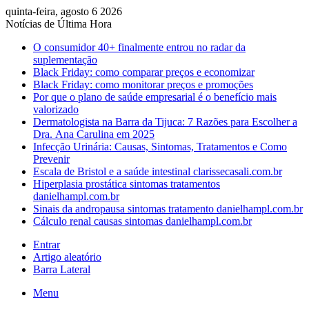
quinta-feira, agosto 6 2026
Notícias de Última Hora
O consumidor 40+ finalmente entrou no radar da
suplementação
Black Friday: como comparar preços e economizar
Black Friday: como monitorar preços e promoções
Por que o plano de saúde empresarial é o benefício mais
valorizado
Dermatologista na Barra da Tijuca: 7 Razões para Escolher a
Dra. Ana Carulina em 2025
Infecção Urinária: Causas, Sintomas, Tratamentos e Como
Prevenir
Escala de Bristol e a saúde intestinal clarissecasali.com.br
Hiperplasia prostática sintomas tratamentos
danielhampl.com.br
Sinais da andropausa sintomas tratamento danielhampl.com.br
Cálculo renal causas sintomas danielhampl.com.br
Entrar
Artigo aleatório
Barra Lateral
Menu