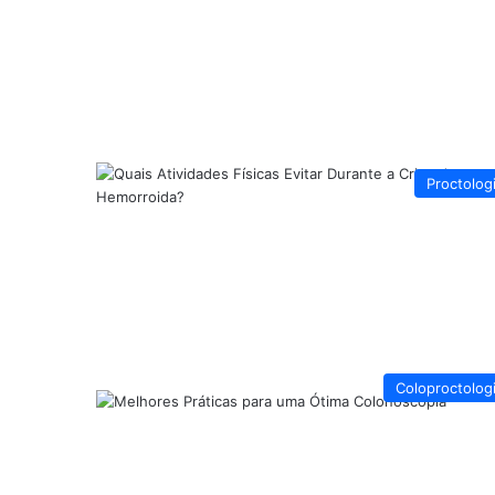
Proctolog
Coloproctolog