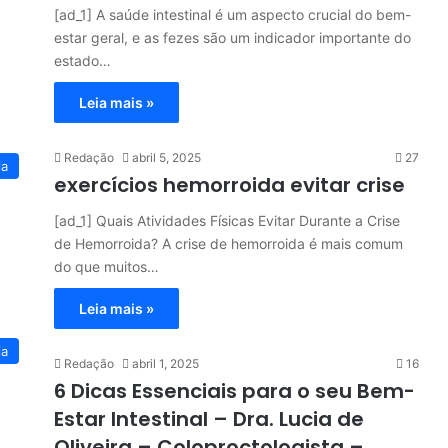
[ad_1] A saúde intestinal é um aspecto crucial do bem-
estar geral, e as fezes são um indicador importante do
estado…
Leia mais »
Redação
abril 5, 2025
27
ia
exercícios hemorroida evitar crise
[ad_1] Quais Atividades Físicas Evitar Durante a Crise
de Hemorroida? A crise de hemorroida é mais comum
do que muitos…
Leia mais »
ia
Redação
abril 1, 2025
16
6 Dicas Essenciais para o seu Bem-
Estar Intestinal – Dra. Lucia de
Oliveira – Coloproctologista –