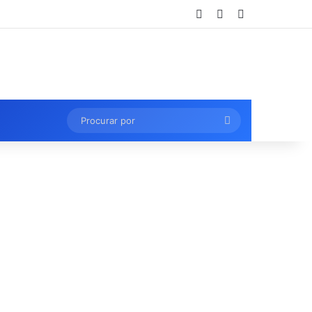
Entrar
Artigo aleatório
Barra Lateral
Procurar
por