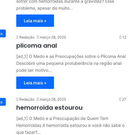
sofrer com hemorroidas durante a gravidez? Esse
problema, apesar de muito…
Leia mais »
ia
Redação
março 28, 2025
12
plicoma anal
[ad_1] O Medo e as Preocupações sobre o Plicoma Anal
Descobrir uma pequena protuberância na região anal
pode ser motivo…
Leia mais »
Redação
março 28, 2025
27
ia
hemorroida estourou
[ad_1] O Medo e a Preocupação de Quem Tem
Hemorroidas A hemorroida estourou e você não sabe o
que fazer?…