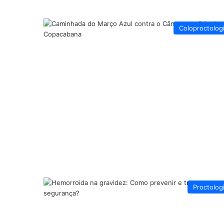
Coloproctolog
Proctolog