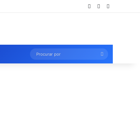
Entrar
Artigo aleatório
Barra Lateral
Procurar
por