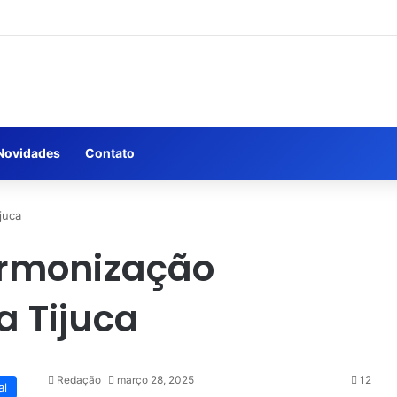
Novidades
Contato
juca
armonização
a Tijuca
Redação
março 28, 2025
12
al