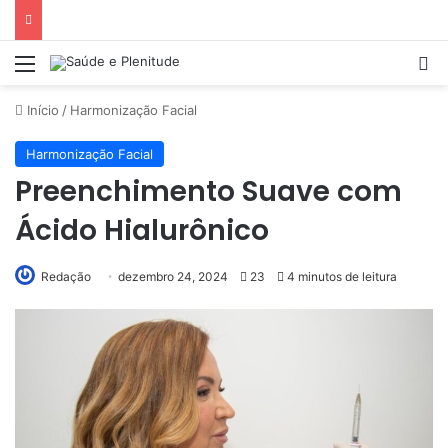
Menu
Pr
Início
/
Harmonização Facial
Harmonização Facial
Preenchimento Suave com
Ácido Hialurônico
Redação
dezembro 24, 2024
23
4 minutos de leitura