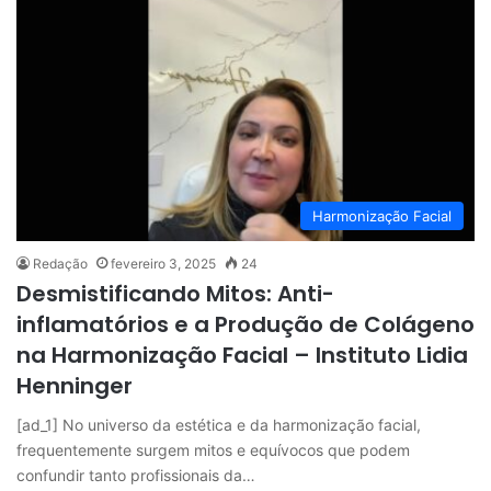
Harmonização Facial
Redação
fevereiro 3, 2025
24
Desmistificando Mitos: Anti-
inflamatórios e a Produção de Colágeno
na Harmonização Facial – Instituto Lidia
Henninger
[ad_1] No universo da estética e da harmonização facial,
frequentemente surgem mitos e equívocos que podem
confundir tanto profissionais da…