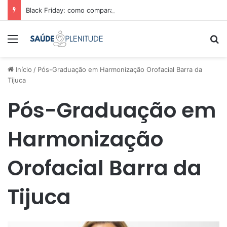
Black Friday: como comparar preços e economizar
Menu
Pr
Início
/
Pós-Graduação em Harmonização Orofacial Barra da
Tijuca
Pós-Graduação em
Harmonização
Orofacial Barra da
Tijuca