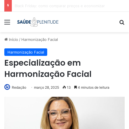
Black Friday: como monitorar preços e promoções
Menu
Pr
Início
/
Harmonização Facial
Harmonização Facial
Especialização em
Harmonização Facial
Redação
março 28, 2025
13
4 minutos de leitura