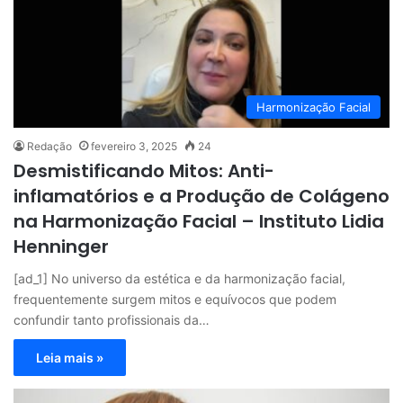
Harmonização Facial
Redação
fevereiro 3, 2025
24
Desmistificando Mitos: Anti-
inflamatórios e a Produção de Colágeno
na Harmonização Facial – Instituto Lidia
Henninger
[ad_1] No universo da estética e da harmonização facial,
frequentemente surgem mitos e equívocos que podem
confundir tanto profissionais da…
Leia mais »