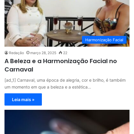
Harmonização Facial
Redação
março 28, 2025
22
A Beleza e a Harmonização Facial no
Carnaval
[ad_1] Carnaval, uma época de alegria, cor e brilho, é também
um momento em que a beleza e a estética…
Leia mais »