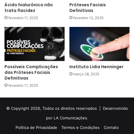
Ácido hialurônico não
Próteses Faciais
trata flacidez
Definitivas
fevereiro 11, 2025
fevereiro 12, 2025
Possíveis Complicações
Instituto Lidia Henninger
das Próteses Faciais
março 28, 2025
Definitivas
fevereiro 11, 2025
© Copyright 2026, Todos os direitos reservados |
Desenvolvido
por LA Comunicações.
Política de Privacidade
Termos e Condições
Contato