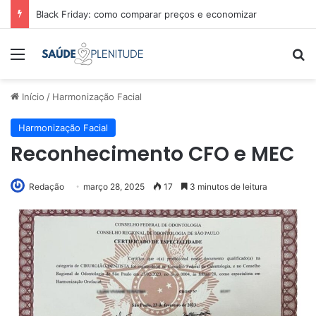
Black Friday: como comparar preços e economizar
Menu
Pr
Início
/
Harmonização Facial
Harmonização Facial
Reconhecimento CFO e MEC
Redação
março 28, 2025
17
3 minutos de leitura