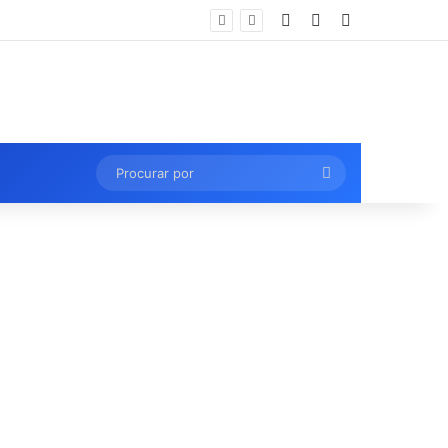
Entrar
Artigo aleatório
Barra Lateral
Procurar
por