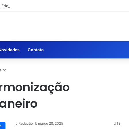
k Friday: como comparar preços e economizar
Novidades
Contato
eiro
armonização
Janeiro
Redação
março 28, 2025
13
al