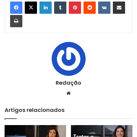
Linkedin
Tumblr
Pinterest
Reddit
VK
Compartilhar via e-mail
Imprimir
Redação
Website
Artigos relacionados