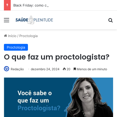
Black Friday: como comparar preços e economizar
Menu
Pr
Início
/
Proctologia
Proctologia
O que faz um proctologista?
Redação
dezembro 24, 2024
20
Menos de um minuto